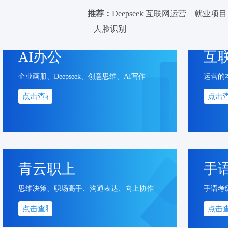
推荐：
Deepseek
互联网运营
就业项目
人脸识别
AI办公
互
企业画册、Deepseek、创意思维、AI写作
运营的
点击查看
点击
青云职上
手
思维决策、职场高手、沟通表达、向上协作
手语考
点击查看
点击