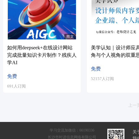
图文
如何用deepseek+在线设计网站
美学认知｜设计师应
完成批量知识卡片制作？残疾人
角与个人视角的双重
学AI
免费
免费
52157人订阅
691人订阅
上一
学习交流加微信：66190336
关
长沙市时进信息网络有限公司
我