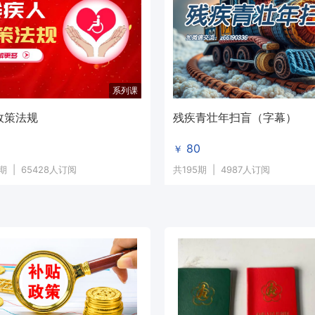
系列课
政策法规
残疾青壮年扫盲（字幕）
于那些接受能力慢、缺乏技能求职困难、身有残障的人来说，可以通过成
80
￥
期
|
65428人订阅
共195期
|
4987人订阅