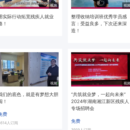
视频
视
用实际行动拓宽残疾人就业
整理收纳培训班优秀学员感
路！
言：受益良多，下次还来深
造！
视频
视
我们的底色，就是有梦想大胆
“共筑就业梦，一起向未来”
闯！
2024年湖南湘江新区残疾人
专场招聘会
免费
免费
3614人订阅
3919人订阅