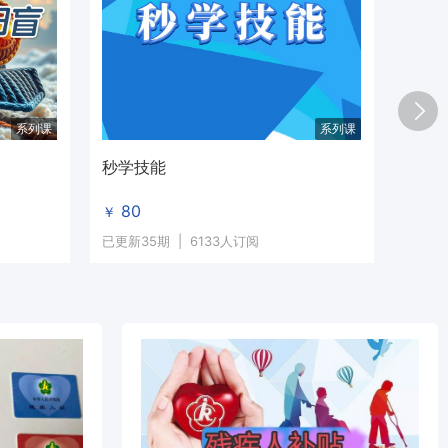
系列课
系列课
秒学技能
灵活
才知心教育网享受到最专业的培训就业帮扶服务,残疾人就业培训,帮助解
居家就
80
￥
19
￥
已更新35期
|
6133人订阅
共45期