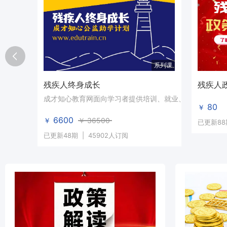
系列课
残疾人终身成长
残疾人
成才知心教育网面向学习者提供培训、就业、帮扶服务，对
80
￥
6600
￥
￥
36500
已更新88
已更新48期
|
45902人订阅